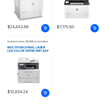
35 ppm, Ethernet, WiFi,
dúplex, Fax, volumen de
páginas recomendadas
mensuales 350 a 2500,
calidad de impresión 1200
x 1200 ppp, Resolución de
escaneo Hasta 300 ppp
$
24,843.88
$
7,175.80
(ADF) Hasta 1200 ppp
(superficie pl
Impresiones
,
Multifuncionales
MULTIFUNCIONAL LASER
LED COLOR 31PPM WIFI ADF
60 HOJAS
$
10,834.24