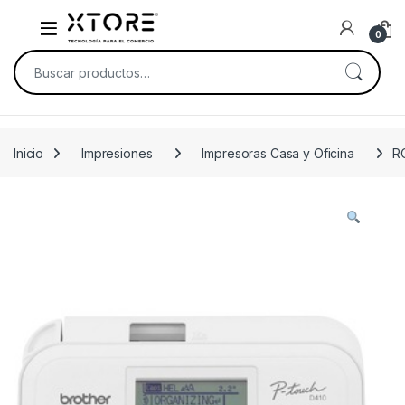
Skip to navigation
Skip to content
0
Buscar por:
Inicio
Impresiones
Impresoras Casa y Oficina
R