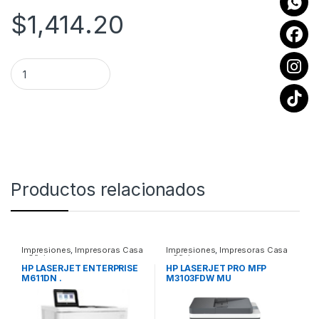
$
1,414.20
ROTULADORA PORTATIL PT-D410 PARA CINTAS DE 3.5 A 18 M
Productos relacionados
Impresiones
,
Impresoras Casa
Impresiones
,
Impresoras Casa
y Oficina
y Oficina
HP LASERJET ENTERPRISE
HP LASERJET PRO MFP
M611DN .
M3103FDW MU
LTIFUNCIONAL LASER B/N,
35 PPM, ETH HP LaserJet
Pro MFP M3103fdw
Multifuncional Laser B/N,