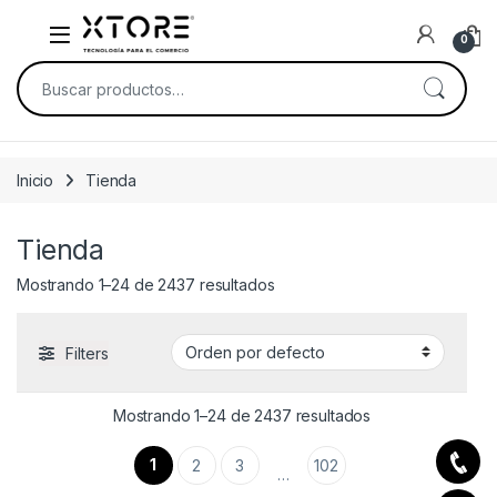
Skip to navigation
Skip to content
0
Buscar por:
Inicio
Tienda
Tienda
Mostrando 1–24 de 2437 resultados
Filters
Mostrando 1–24 de 2437 resultados
1
2
3
102
…