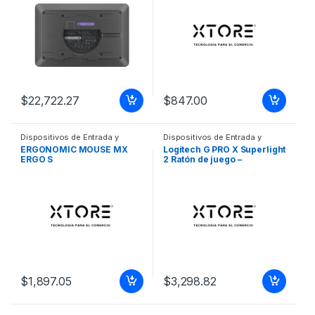
SALAS DE REUNION
$
22,722.27
$
847.00
Dispositivos de Entrada y
Dispositivos de Entrada y
Salida
,
Mouse
Salida
,
Mouse
ERGONOMIC MOUSE MX
Logitech G PRO X Superlight
ERGO S
2 Ratón de juego –
Radiofrecuencia – USB 2.0
Tipe A – 5 Botón(es) –
Blanco – 1 – Inalámbrico –
1.80m – 2.40GHz –
Recargable – 32000 dpi –
Diestro – 4Día Duración de
pilas MOUSE INALAMBRICO
PRO X SUPERLI2 BLANCO
$
1,897.05
$
3,298.82