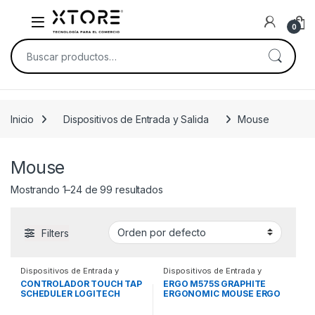
Skip to navigation
Skip to content
0
Buscar por:
Inicio
Dispositivos de Entrada y Salida
Mouse
Mouse
Mostrando 1–24 de 99 resultados
Filters
Dispositivos de Entrada y
Dispositivos de Entrada y
Salida
,
Mouse
Salida
,
Mouse
CONTROLADOR TOUCH TAP
ERGO M575S GRAPHITE
SCHEDULER LOGITECH
ERGONOMIC MOUSE ERGO
COLOR GRAFITO TAP
M575S GRAPHITE
SCHEDULER GRAPHITEPARA