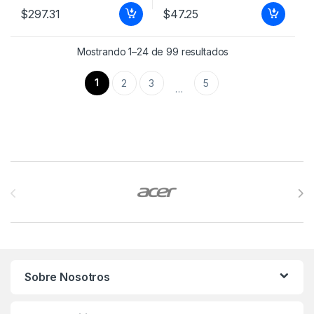
$
297.31
$
47.25
Mostrando 1–24 de 99 resultados
1
2
3
5
…
Brands Carousel
Sobre Nosotros