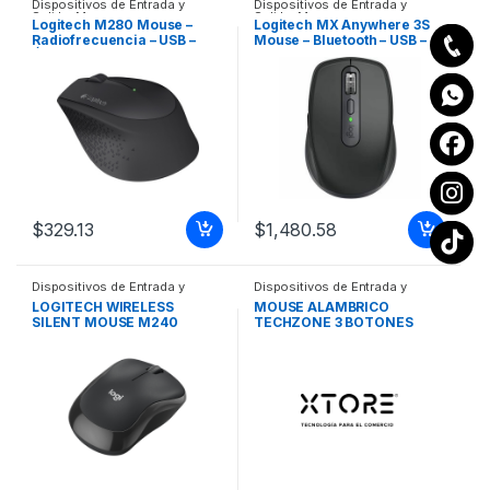
Dispositivos de Entrada y
Dispositivos de Entrada y
Salida
,
Mouse
Salida
,
Mouse
Logitech M280 Mouse –
Logitech MX Anywhere 3S
Radiofrecuencia – USB –
Mouse – Bluetooth – USB –
Óptico – 3 Botón(es) – Negro
Darkfield – Grafito –
– Inalámbrico – 1000 dpi –
Inalámbrico – Recargable –
Rueda de desplazamiento
8000 dpi – Rueda de
MOUSE LOGITECH M280
desplazamiento MOUSE
NEGROOPTICO
LOGITECH MX ANYWHERE 3
INALAMBRICO
S
$
329.13
$
1,480.58
Dispositivos de Entrada y
Dispositivos de Entrada y
Salida
,
Mouse
Salida
,
Mouse
LOGITECH WIRELESS
MOUSE ALAMBRICO
SILENT MOUSE M240
TECHZONE 3 BOTONES
GRAPHITE
1200 DPI LONGITUD DEL
CABLE 1.50M COLOR NEGRO
MOUSE ALAMBRICO
TECHZONE 3 BOTONES
1200 DPI LONGITUD DEL
CABLE 1.5