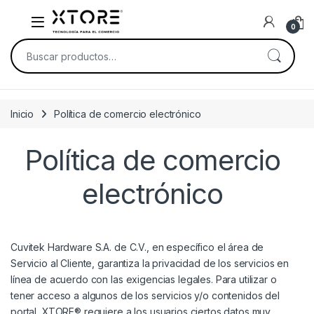
Skip to navigation
Skip to content
0
Buscar por:
Inicio
Política de comercio electrónico
Política de comercio
electrónico
Cuvitek Hardware S.A. de C.V., en específico el área de
Servicio al Cliente, garantiza la privacidad de los servicios en
línea de acuerdo con las exigencias legales. Para utilizar o
tener acceso a algunos de los servicios y/o contenidos del
portal, XTORE® requiere a los usuarios ciertos datos muy