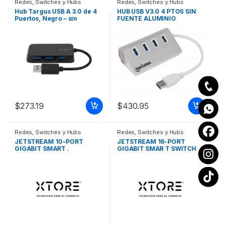
Redes
,
Switches y Hubs
Redes
,
Switches y Hubs
Hub Targus USB A 3.0 de 4
HUB USB V3.0 4 PTOS SIN
Puertos, Negro – sin
FUENTE ALUMINIO
Adaptador Y MAC
ALIMENTACION USB NEGRO
$
273.19
$
430.95
Redes
,
Switches y Hubs
Redes
,
Switches y Hubs
JETSTREAM 10-PORT
JETSTREAM 16-PORT
GIGABIT SMART .
GIGABIT SMAR T SWITCH
WITH 2 GIGABIT SFP SLOTS
JETSTREAM 16-PORT
GIGABIT SMAR T SWITCH
WITH 2 GIGABIT SFP SLOTS