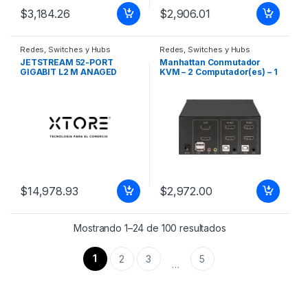
$
3,184.26
$
2,906.01
Redes
,
Switches y Hubs
Redes
,
Switches y Hubs
JETSTREAM 52-PORT
Manhattan Conmutador
GIGABIT L2 M ANAGED
KVM – 2 Computador(es) – 1
SWITCH WITH 48-PORT POE
Usuarios locales – 3840 x
2160 – 5 x USB – USB 2.0 – 6 x
HDMI SWITCH KVM PARA 2
COMPUTADORAS Y 2
MONITORES HDMI 4K 2USB
3.5MM
$
14,978.93
$
2,972.00
Mostrando 1–24 de 100 resultados
1
2
3
5
…