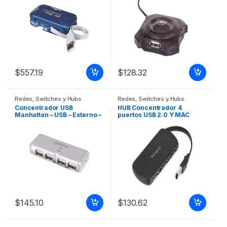
FUENTE.
$
557.19
$
128.32
Redes
,
Switches y Hubs
Redes
,
Switches y Hubs
Concentrador USB
HUB Concentrador 4
Manhattan – USB – Externo –
puertos USB 2.0 Y MAC
Plata – 4 Total USB Port(s) –
ALIMENTACION USB NEGRO
4 USB 2.0 Port(s) – PC, Mac
FUENTE
$
145.10
$
130.62