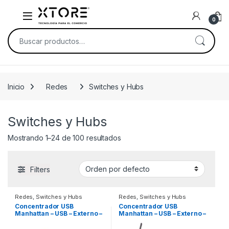
Skip to navigation
Skip to content
0
Buscar por:
Inicio
Redes
Switches y Hubs
Switches y Hubs
Mostrando 1–24 de 100 resultados
Filters
Redes
,
Switches y Hubs
Redes
,
Switches y Hubs
Concentrador USB
Concentrador USB
Manhattan – USB – Externo –
Manhattan – USB – Externo –
Azul – 7 Total USB Port(s) – 7
Negro – 4 Total USB Port(s) –
USB 2.0 Port(s) – PC, Mac
PC, Mac ECONOMICO