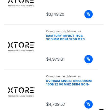
KINGSTON 8GB SODIMM DDR
4 3200 MHZ NON-ECC CL22
1RX8
$
2,127.50
Componentes
,
Memorias
FURY RAM BEAST BLACK 32GB
DIMM DDR5 5200MHZ (KIT DE
2) FURY RAM BEAST BLACK
32GB DIMM DDR5 5200MHZ
(KIT DE 2)
$
11,187.21