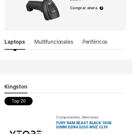
Comprar ahora
Laptops
Multifuncionales
Periféricos
Products Grid
Kingston
Top 20
Componentes
,
Memorias
KVR RAM KINGSTON 8GB
SODIMM DDR 4 3200 MHZ
NON-ECC CL22 1RX8 KVR RAM