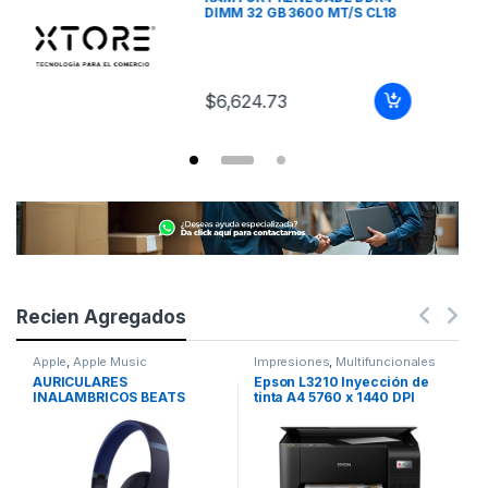
Recien Agregados
Apple
,
Apple Music
Impresiones
,
Multifuncionales
Di
M
AURICULARES
Epson L3210 Inyección de
S
INALAMBRICOS BEATS
tinta A4 5760 x 1440 DPI
M
STUDIO PRO AZUL MARINO
BYN/15PPM COLOR/ USB/ A4
I