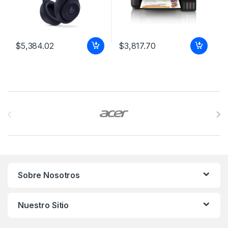
$
5,384.02
$
3,817.70
$
Brands Carousel
Sobre Nosotros
Nuestro Sitio