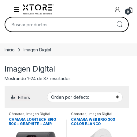
Skip to navigation
Skip to content
0
Buscar por:
Inicio
Imagen Digital
Imagen Digital
Mostrando 1–24 de 37 resultados
Filters
Cámaras
,
Imagen Digital
Cámaras
,
Imagen Digital
CAMARA LOGITECH BRIO
CAMARA WEB BRIO 300
500 – GRAPHITE – AMR
COLOR BLANCO