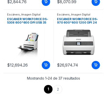
$
2,844.76
$
8,070.99
Escáners
,
Imagen Digital
Escáners
,
Imagen Digital
ESCANER WORKFORCE DS-
ESCANER WORKFORCE DS-
530II 600*600 DPI USB 35
970 600*600 1200 DPI 24
PPM/70 IMP
BITS USB 85 PPM/170 IMP
ESCANER WORKFORCE DS-
970 600600 1200 DPI 24
BITS USB 85 PPM/170
$
12,694.26
$
26,974.74
Mostrando 1–24 de 37 resultados
1
2