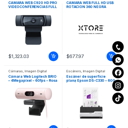
CAMARA WEB C920 HD PRO
CAMARA WEB FULL HD USB
VIDEOCONFERENCIAS FULL
ROTACION 360 NEGRA
HD 1080P CON TOTAL
CLARIDAD LENTE DE
CRISTAL, LUZ HD
AUTOMATICA CAMARA
WEB LOGITECH C920
FULLHD 1080P FOTO 15MP
LENTE CARL ZEISS
$
1,323.03
$
677.97
Cámaras
,
Imagen Digital
Escáners
,
Imagen Digital
Cámara Web Logitech BRIO
Escáner de superficie
– 4Megapíxel – 60fps – Rosa
plana Epson DS-C330 – 600
– USB Tipo C – 1920 x 1080
ppp Óptico – 10-bit Color –
Vídeo – Auto-foco – 90°
30 ppm (Mono) – 30 ppm
Ángulo – 4x Zoom Digital –
(Color) – Escaneo dúplex –
Micrófono – Portátil,
USB ESCANER WORKFORCE
Pantalla, Monitor CAMARA
DS-C330 600600 DPI USB
LOGITECH BRIO 500 -ROSE
2.0 30PPM/60IMP
– AMR
PORTATIL