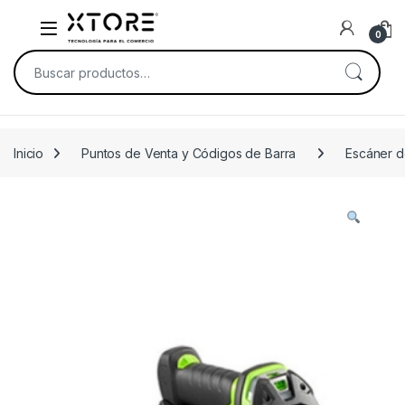
Skip to navigation
Skip to content
0
Buscar por:
Inicio
Puntos de Venta y Códigos de Barra
Escáner d