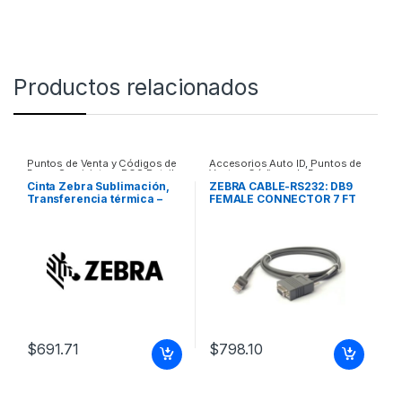
Productos relacionados
Puntos de Venta y Códigos de
Accesorios Auto ID
,
Puntos de
Barra
,
Suministros POS Retail y
Venta y Códigos de Barra
Auto ID
Cinta Zebra Sublimación,
ZEBRA CABLE-RS232: DB9
Transferencia térmica –
FEMALE CONNECTOR 7 FT
YMCKO – Original RIBBON.
2M ZEBRA CABLE-RS232:
COLOR-YMCKO.
DB9 FEMALE CONNECTOR 7
58MMX99M2 28INX324FT)
FT 2M
200 IMAGES ZC100/ZC3
$
691.71
$
798.10