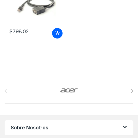
$
798.02
Brands Carousel
Sobre Nosotros