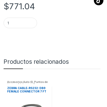
$
771.04
CAJON DE DINERO ACERO 4 BILLE/8 MONE 3 TIPOS DE APER
Productos relacionados
Accesorios Auto ID
,
Puntos de
Venta y Códigos de Barra
ZEBRA CABLE-RS232: DB9
FEMALE CONNECTOR 7 FT
2M ZEBRA CABLE-RS232:
DB9 FEMALE CONNECTOR 7
FT 2M