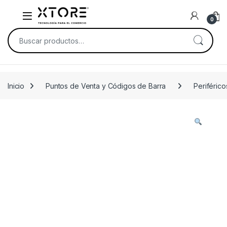
Skip to navigation
Skip to content
0
Buscar por:
Inicio
Puntos de Venta y Códigos de Barra
Periféric