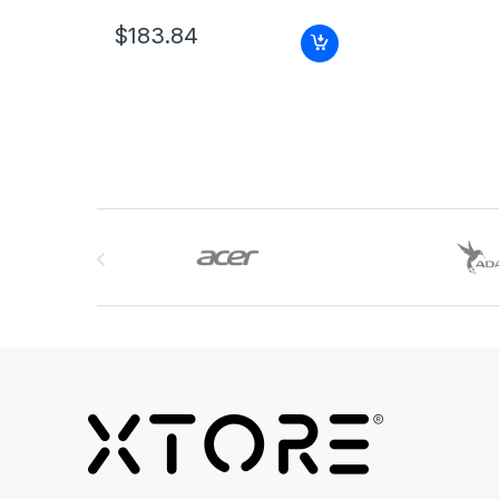
$
183.84
Brands Carousel