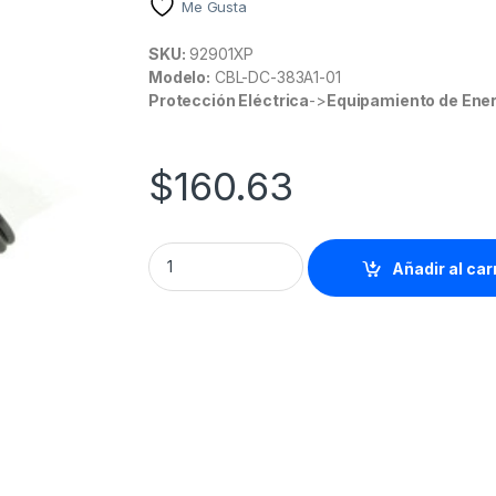
Me Gusta
SKU:
92901XP
Modelo:
CBL-DC-383A1-01
Protección Eléctrica
->
Equipamiento de Ener
$
160.63
Zebra Cable de alimentación estándar - 1
Añadir al car