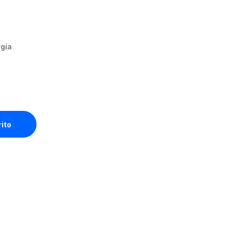
gía
.83m CABLE ASSEMBLY.POWER.5.4VDC 3A quantity
rito