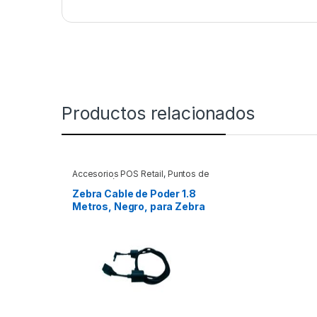
Productos relacionados
Accesorios POS Retail
,
Puntos de
Venta y Códigos de Barra
Zebra Cable de Poder 1.8
Metros, Negro, para Zebra
PWR-BGA12V50W0WW 1
SLOT O CARGADORES DE
FUENTE PWR-B