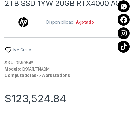
2TB SSD 1YW 20GB RTX4000 AG
Disponibilidad:
Agotado
Me Gusta
SKU:
0B59548
Modelo:
B91A1LTÑABM
Computadoras
->
Workstations
$
123,524.84