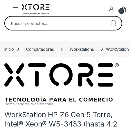
Skip to navigation
Skip to content
0
Buscar por:
Inicio
Computadoras
Workstations
WorkStation
Computadoras
,
Workstations
WorkStation HP Z6 Gen 5 Torre,
Intel® Xeon® W5-3433 (hasta 4.2