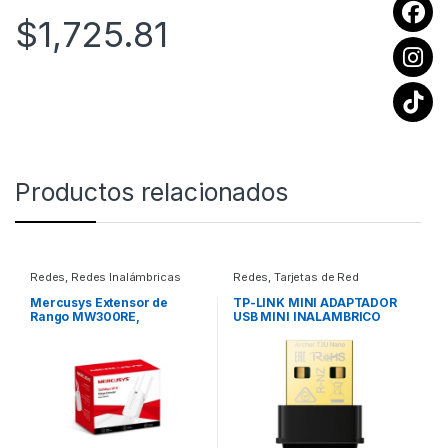
$
1,725.81
Productos relacionados
Redes
,
Redes Inalámbricas
Redes
,
Tarjetas de Red
Mercusys Extensor de
TP-LINK MINI ADAPTADOR
Rango MW300RE,
USB MINI INALAMBRICO
Inalámbrico, 300 Mbit/s,
MU-MIMO AC1300
2.4GHz 300MBPS/2.4GHZ