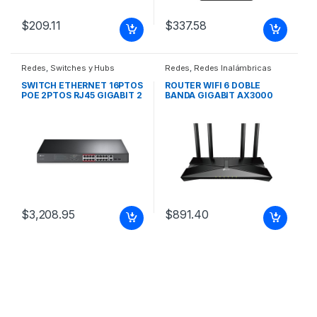
$
209.11
$
337.58
Redes
,
Switches y Hubs
Redes
,
Redes Inalámbricas
SWITCH ETHERNET 16PTOS
ROUTER WIFI 6 DOBLE
POE 2PTOS RJ45 GIGABIT 2
BANDA GIGABIT AX3000
PTOS SFP
$
3,208.95
$
891.40