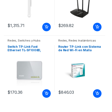
$
1,315.71
$
269.82
Redes
,
Switches y Hubs
Redes
,
Redes Inalámbricas
Switch TP-Link Fast
Router TP-Link con Sistema
Ethernet TL-SF1008D,
de Red Wi-Fi en Malla
10/100Mbps, 1.6Gbit/s, 8
AC1200 Deco E4,
Puertos, 1000 Entradas ?
867Mbit/s, 2.4/5GHz, 2
No Administrable
Antenas Internas TODA LA
ETEHRNET SIN
CASA AC1200 (PAQUETE DE
ADMINISTRACION
1)
$
170.36
$
846.03