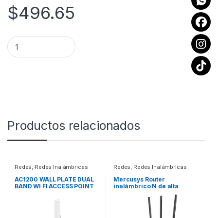
$
496.65
TP LINK ADAPTADOR PCI EXPRESS WIFI 6 Y BLUETOOTH 5.2 D
Productos relacionados
Redes
,
Redes Inalámbricas
Redes
,
Redes Inalámbricas
AC1200 WALL PLATE DUAL
Mercusys Router
BAND WI FI ACCESS POINT
inalámbrico N de alta
potencia de 300Mbps
ROUTER MERCUSYS ALTA
POTENCIA 300MBPS.3
ANTENAS .ROMPE MUROS