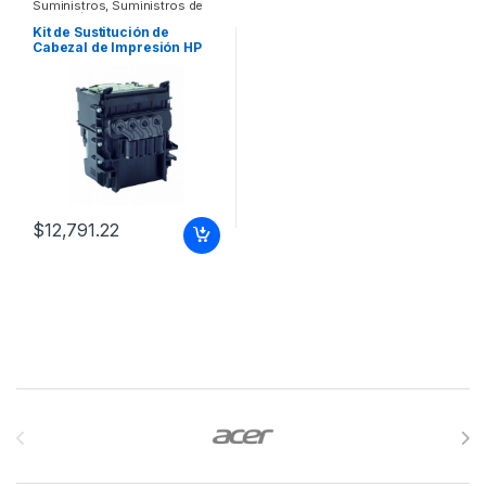
Suministros
,
Suministros de
Impresión
Kit de Sustitución de
Cabezal de Impresión HP
729 – Original – (F9J81A)
TINTA AMPLIO FORMATO
F9J81A
$
12,791.22
Brands Carousel