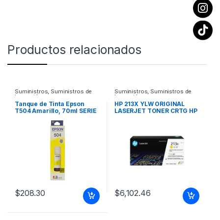
Productos relacionados
Suministros
,
Suministros de
Suministros
,
Suministros de
Impresión
Impresión
Tanque de Tinta Epson
HP 213X YLW ORIGINAL
T504 Amarillo, 70ml SERIE
LASERJET TONER CRTG HP
L PARA L4150 Y L4160
213X YLW ORIGINAL
LASERJET TONER CRTG
$
208.30
$
6,102.46