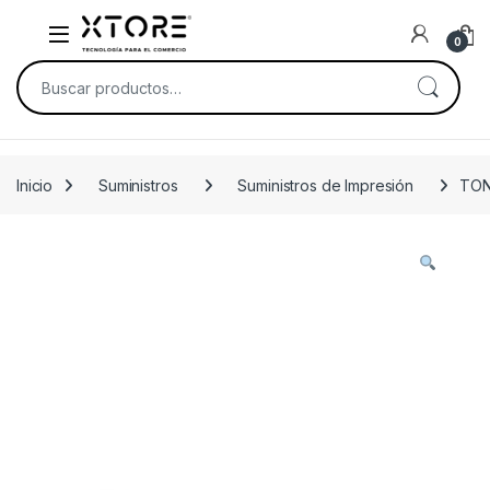
Skip to navigation
Skip to content
0
Buscar por:
Inicio
Suministros
Suministros de Impresión
TON