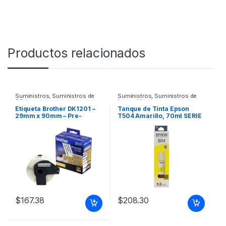
Productos relacionados
Suministros
,
Suministros de
Suministros
,
Suministros de
Oficina
Impresión
Etiqueta Brother DK1201 –
Tanque de Tinta Epson
29mm x 90mm – Pre-
T504 Amarillo, 70ml SERIE
Cortada ROLLO DE 400
L PARA L4150 Y L4160
$
167.38
$
208.30