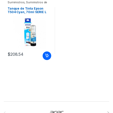
Suministros
,
Suministros de
Impresión
Tanque de Tinta Epson
T504 Cyan, 70ml SERIE L
PARA L4150 Y L4160
$
208.54
Brands Carousel