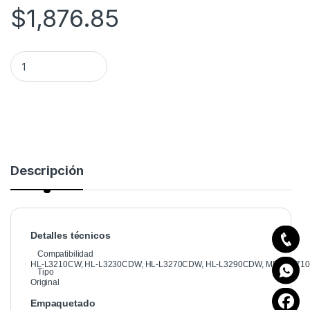
$
1,876.85
Tóner Brother TN-227BK Alto Rendimiento Negro, 3000 Pági
Descripción
Detalles técnicos
Compatibilidad
HL-L3210CW, HL-L3230CDW, HL-L3270CDW, HL-L3290CDW, MFC-L37
Tipo
Original
Empaquetado