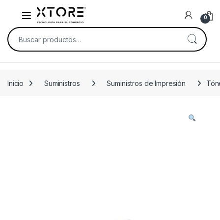
Skip to navigation
Skip to content
0
Buscar por:
Inicio
Suministros
Suministros de Impresión
Tón