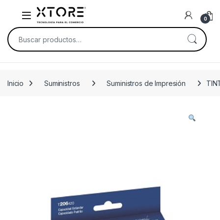
Skip to navigation
Skip to content
0
Buscar por:
Inicio
Suministros
Suministros de Impresión
TIN