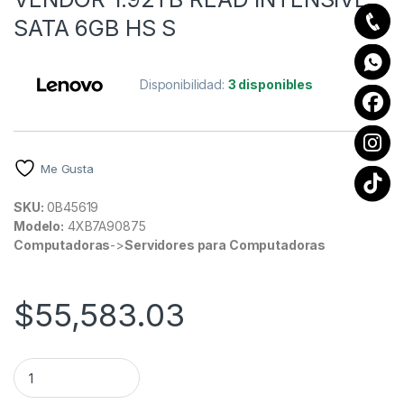
SATA 6GB HS S
Disponibilidad:
3 disponibles
Me Gusta
SKU:
0B45619
Modelo:
4XB7A90875
Computadoras
->
Servidores para Computadoras
$
55,583.03
THINKSYSTEM 2 5 IN MULTI VENDOR 1.92TB READ INTENSIVE 