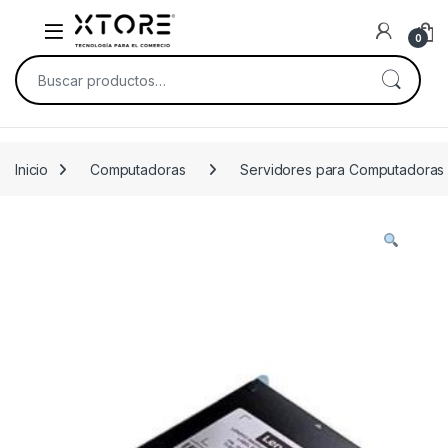
Skip to navigation
Skip to content
0
Buscar por:
Inicio
Computadoras
Servidores para Computadoras