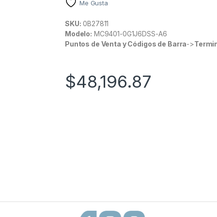
Me Gusta
SKU:
0B27811
Modelo:
MC9401-0G1J6DSS-A6
Puntos de Venta y Códigos de Barra
->
Termin
$
48,196.87