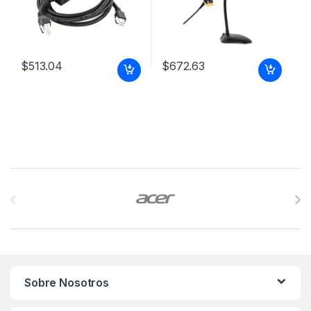
$
513.04
$
672.63
Brands Carousel
Sobre Nosotros