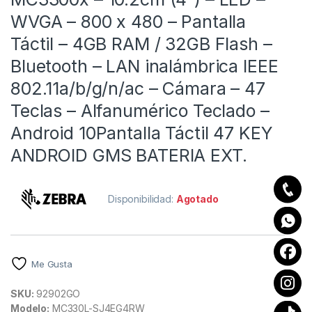
WVGA – 800 x 480 – Pantalla
Táctil – 4GB RAM / 32GB Flash –
Bluetooth – LAN inalámbrica IEEE
802.11a/b/g/n/ac – Cámara – 47
Teclas – Alfanumérico Teclado –
Android 10Pantalla Táctil 47 KEY
ANDROID GMS BATERIA EXT.
Disponibilidad:
Agotado
Me Gusta
SKU:
92902GO
Modelo:
MC330L-SJ4EG4RW