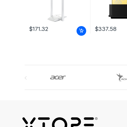
$
171.32
$
337.58
Brands Carousel