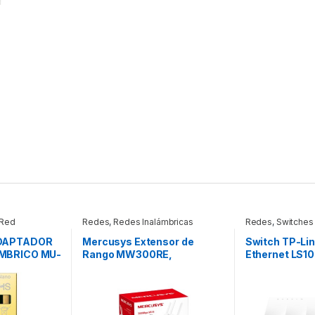
 Red
Redes
,
Redes Inalámbricas
Redes
,
Switches
ADAPTADOR
Mercusys Extensor de
Switch TP-Lin
AMBRICO MU-
Rango MW300RE,
Ethernet LS10
Inalámbrico, 300 Mbit/s,
10/100 Mbps, 
2.4GHz 300MBPS/2.4GHZ
No Administr
ETHERNET A
LITEWAVE