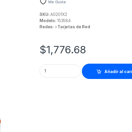
Me Gusta
SKU:
A0201X2
Modelo:
153584
Redes
->
Tarjetas de Red
$
1,776.68
TARJETA SERIAL PCIE CON ADAPTADOR 4 P
Añadir al car