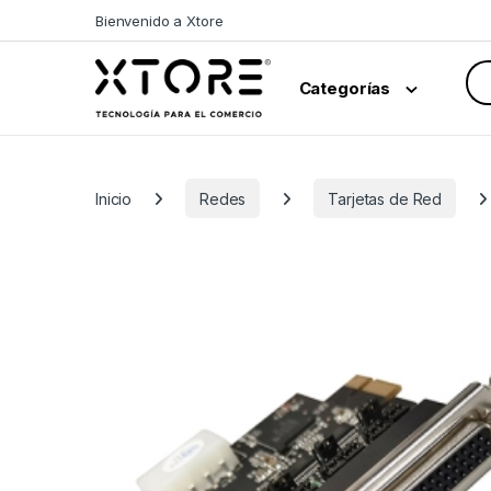
Skip to navigation
Skip to content
Bienvenido a Xtore
Sea
Categorías
Inicio
Redes
Tarjetas de Red