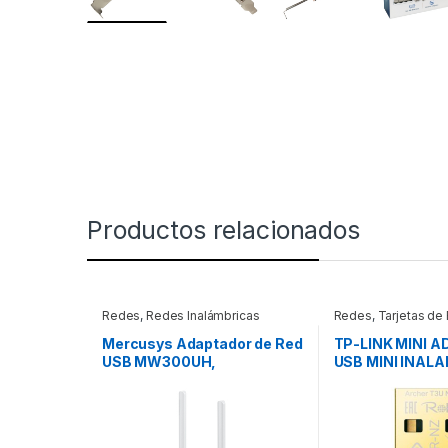
Productos relacionados
Redes
,
Redes Inalámbricas
Redes
,
Tarjetas de
Mercusys Adaptador de Red
TP-LINK MINI 
USB MW300UH,
USB MINI INAL
Inalámbrico, WLAN,
MIMO AC1300
300Mbit/s, 2.4GHz, 2
Antenas GANANCIA
300MBPS