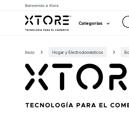
Skip to navigation
Skip to content
Bienvenido a Xtore
Sea
Categorías
Inicio
Hogar y Electrodomésticos
Bo