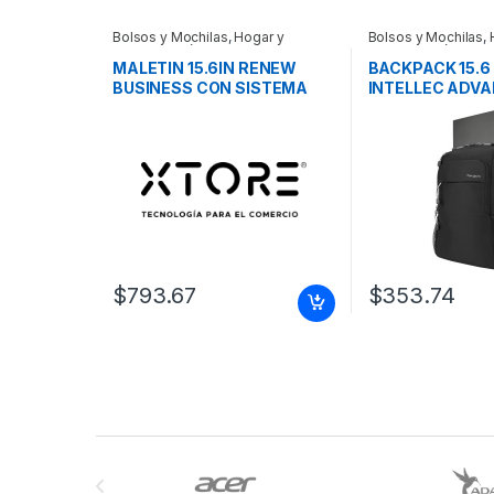
Bolsos y Mochilas
,
Hogar y
Bolsos y Mochilas
,
Electrodomésticos
Electrodomésticos
MALETIN 15.6IN RENEW
BACKPACK 15.6
BUSINESS CON SISTEMA
INTELLEC ADV
RFID
LAPTOP BLACK
$
793.67
$
353.74
Brands Carousel