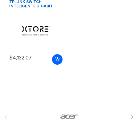
TP-LINK SWITCH
INTELIGENTE GIGABIT
JETSTREAM DE 16
PUERTOS CON TP-LINK
SWITCH INTELIGENTE
GIGABIT JETSTREAM DE 16
PUERTOS CON
$
4,132.07
Brands Carousel