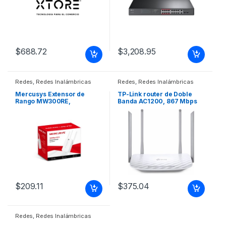
$
688.72
$
3,208.95
Redes
,
Redes Inalámbricas
Redes
,
Redes Inalámbricas
Mercusys Extensor de
TP-Link router de Doble
Rango MW300RE,
Banda AC1200, 867 Mbps
Inalámbrico, 300 Mbit/s,
en 5 GHz y 300 Mbps en 2.4
2.4GHz 300MBPS/2.4GHZ
GHz ROUTER DUAL BAND
WIRELESS AC 1200 TP-LINK
$
209.11
$
375.04
Redes
,
Redes Inalámbricas