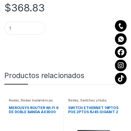
$
368.83
Router TP-Link WISP Nano TL-WR802N, Inalámbrico, 1x RJ-
Productos relacionados
Redes
,
Redes Inalámbricas
Redes
,
Switches y Hubs
MERCUSYS ROUTER WI-FI 6
SWITCH ETHERNET 16PTOS
DE DOBLE BANDA AX3000
POE 2PTOS RJ45 GIGABIT 2
PTOS SFP