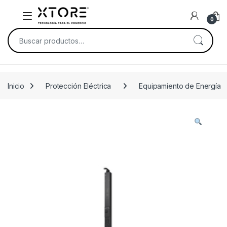
Skip to navigation
Skip to content
0
Buscar por:
Inicio
Protección Eléctrica
Equipamiento de Energía