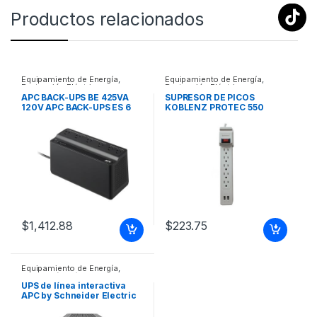
Productos relacionados
Equipamiento de Energía
,
Equipamiento de Energía
,
Protección Eléctrica
Protección Eléctrica
APC BACK-UPS BE 425VA
SUPRESOR DE PICOS
120V APC BACK-UPS ES 6
KOBLENZ PROTEC 550
OUTLET 425VA 120V LAM
JOULES 5 CONTACTOS 2
USB
$
1,412.88
$
223.75
Equipamiento de Energía
,
Protección Eléctrica
UPS de línea interactiva
APC by Schneider Electric
Back-UPS Pro –
1.10kVA/600W – Torre –