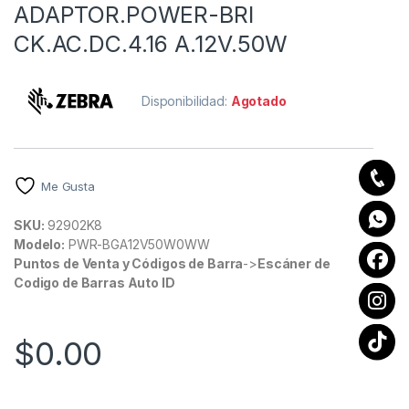
ADAPTOR.POWER-BRI
CK.AC.DC.4.16 A.12V.50W
Disponibilidad:
Agotado
Me Gusta
SKU:
92902K8
Modelo:
PWR-BGA12V50W0WW
Puntos de Venta y Códigos de Barra
->
Escáner de
Codigo de Barras Auto ID
$
0.00