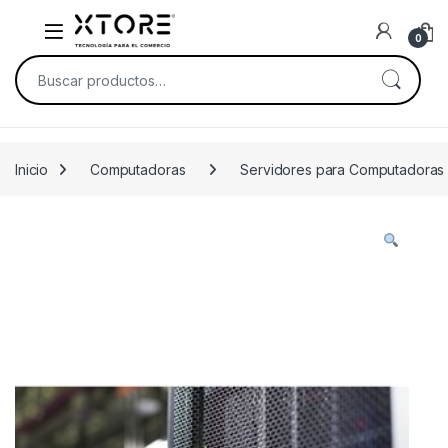
Skip to navigation
Skip to content
0
Buscar por:
Inicio
Computadoras
Servidores para Computadoras