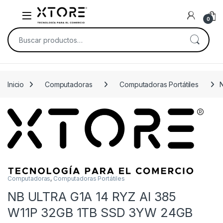
Skip to navigation
Skip to content
0
Buscar por:
Inicio
Computadoras
Computadoras Portátiles
Computadoras
,
Computadoras Portátiles
NB ULTRA G1A 14 RYZ AI 385
W11P 32GB 1TB SSD 3YW 24GB