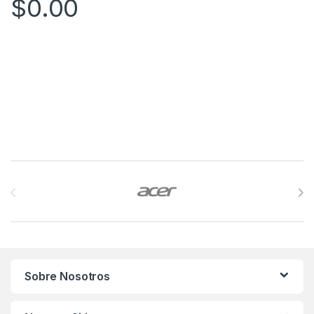
$
0.00
Brands Carousel
Sobre Nosotros