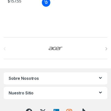
$
157.55
Brands Carousel
Sobre Nosotros
Nuestro Sitio