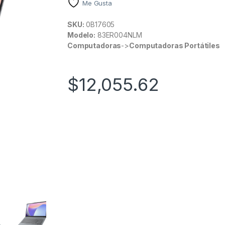
Me Gusta
SKU:
0B17605
Modelo:
83ER004NLM
Computadoras
->
Computadoras Portátiles
$
12,055.62