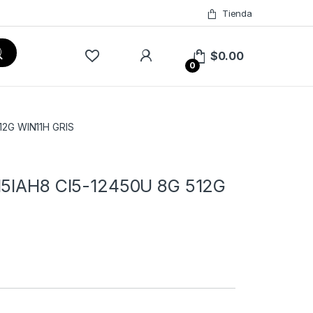
Tienda
$
0.00
0
512G WIN11H GRIS
15IAH8 CI5-12450U 8G 512G