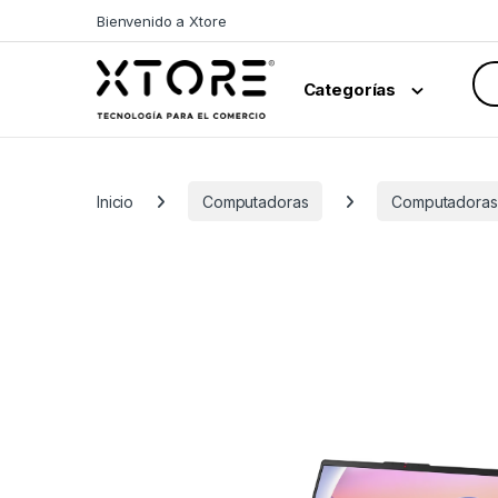
Skip to navigation
Skip to content
Bienvenido a Xtore
Sea
Categorías
Inicio
Computadoras
Computadoras 