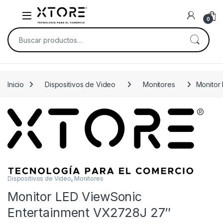
Skip to navigation
Skip to content
0
Buscar por:
Inicio
Dispositivos de Video
Monitores
Monitor
Dispositivos de Video
,
Monitores
Monitor LED ViewSonic
Entertainment VX2728J 27″