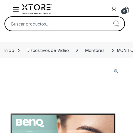
Skip to navigation
Skip to content
0
Buscar por:
Inicio
Dispositivos de Video
Monitores
MONITO