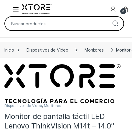
Skip to navigation
Skip to content
0
Buscar por:
Inicio
Dispositivos de Video
Monitores
Monitor 
Dispositivos de Video
,
Monitores
Monitor de pantalla táctil LED
Lenovo ThinkVision M14t – 14.0″