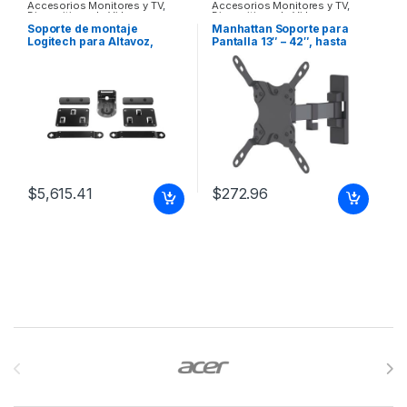
Accesorios Monitores y TV
,
Accesorios Monitores y TV
,
Dispositivos de Video
Dispositivos de Video
Soporte de montaje
Manhattan Soporte para
Logitech para Altavoz,
Pantalla 13″ – 42″, hasta
Cámara FOR LOGITECH
20KG, Negro TV
RALLY
ARTICULADO 13 A 42 20KG
$
5,615.41
$
272.96
Brands Carousel