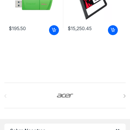
$
195.50
$
15,250.45
Brands Carousel