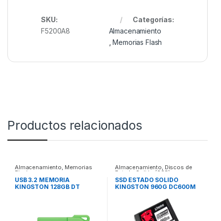
SKU:
Categorías:
F5200A8
Almacenamiento
,
Memorias Flash
Productos relacionados
Almacenamiento
,
Memorias
Almacenamiento
,
Discos de
Flash
Estado Solido (SSD)
USB 3.2 MEMORIA
SSD ESTADO SOLIDO
KINGSTON 128GB DT
KINGSTON 960G DC600M
EXODIAM VERDE NEON
MIXED USE SATA 2.5