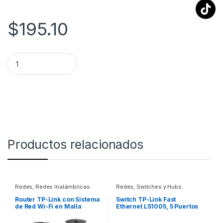
$
195.10
Mercusys Router Inalámbrico N de 300Mbps ROUTER MERC
Productos relacionados
Redes
,
Redes Inalámbricas
Redes
,
Switches y Hubs
Router TP-Link con Sistema
Switch TP-Link Fast
de Red Wi-Fi en Malla
Ethernet LS1005, 5 Puertos
AC1200 Deco M4, 867
10/100 Mbps, 100 Mbit/s –
Mbit/s, 2x RJ-45, 2.4/5GHz –
No Administrable