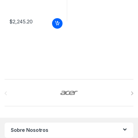
$
2,245.20
Brands Carousel
Sobre Nosotros