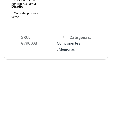
Factor de forma
204-pin SO-DIMM
Diseño
Color del producto
Verde
SKU:
Categorías:
G79000B
Componentes
,
Memorias
Brands Carousel