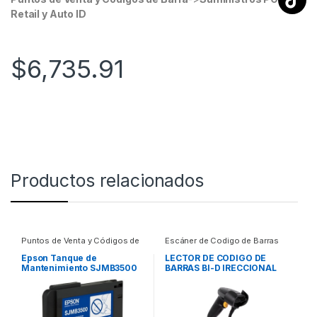
Retail y Auto ID
$
6,735.91
Productos relacionados
Puntos de Venta y Códigos de
Escáner de Codigo de Barras
Barra
,
Suministros POS Retail y
Auto ID
,
Puntos de Venta y
Auto ID
Códigos de Barra
Epson Tanque de
LECTOR DE CODIGO DE
Mantenimiento SJMB3500
BARRAS BI-D IRECCIONAL
para ColorWorks C3500
1D UPC ALAMB USB 100/S G
PARA TM-C3500
(SJMB3500)