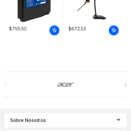
$
755.50
$
672.53
Brands Carousel
Sobre Nosotros