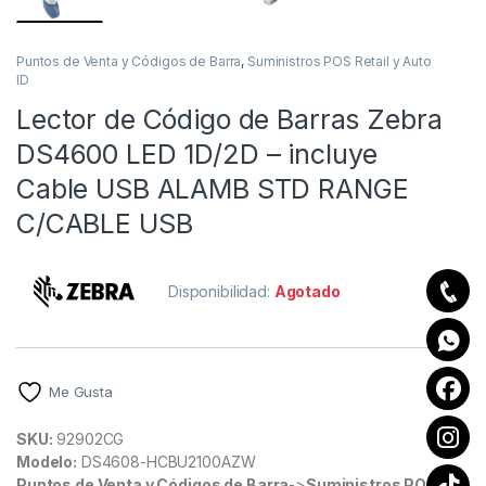
Puntos de Venta y Códigos de Barra
,
Suministros POS Retail y Auto
ID
Lector de Código de Barras Zebra
DS4600 LED 1D/2D – incluye
Cable USB ALAMB STD RANGE
C/CABLE USB
Disponibilidad:
Agotado
Me Gusta
SKU:
92902CG
Modelo:
DS4608-HCBU2100AZW
Puntos de Venta y Códigos de Barra
->
Suministros POS