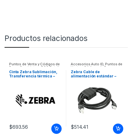
Productos relacionados
Puntos de Venta y Códigos de
Accesorios Auto ID
,
Puntos de
Barra
,
Suministros POS Retail y
Venta y Códigos de Barra
Auto ID
Cinta Zebra Sublimación,
Zebra Cable de
Transferencia térmica –
alimentación estándar –
YMCKO – Original RIBBON.
Para Base CABLE
COLOR-YMCKO.
ASSEMBLY DC PWR CORD.4
58MMX99M2 28INX324FT)
SLOT CRADLE
200 IMAGES ZC100/ZC3
$
693.56
$
514.41