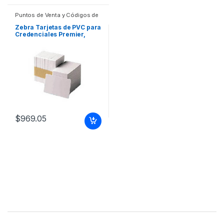
Puntos de Venta y Códigos de
Barra
,
Suministros POS Retail y
Auto ID
Zebra Tarjetas de PVC para
Credenciales Premier,
2.12″ x 3.38″, 500 Tarjetas,
para Impresoras Zebra
BLANCA 30MILESIMA
$
969.05
Brands Carousel