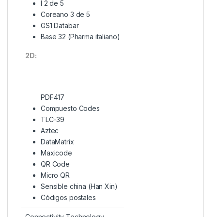
I 2 de 5
Coreano 3 de 5
GS1 Databar
Base 32 (Pharma italiano)
2D:
PDF417
Compuesto Codes
TLC-39
Aztec
DataMatrix
Maxicode
QR Code
Micro QR
Sensible china (Han Xin)
Códigos postales
Connectivity Technology