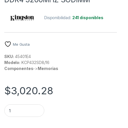
Disponibilidad:
241 disponibles
Me Gusta
SKU:
45401E4
Modelo:
KCP432SD8/16
Componentes
->
Memorias
$
3,020.28
KINGSTON MEMORIA RAM 16GB DDR4 3200MHZ SODIMM qua