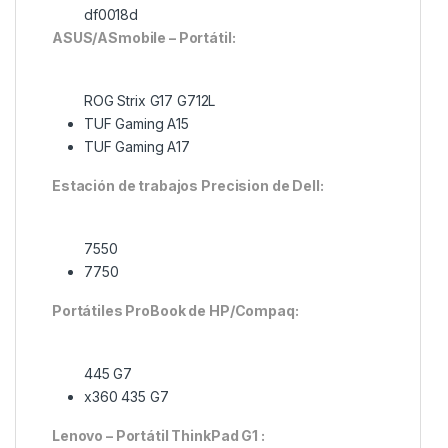
df0018d
ASUS/ASmobile – Portátil:
ROG Strix G17 G712L
TUF Gaming A15
TUF Gaming A17
Estación de trabajos Precision de Dell:
7550
7750
Portátiles ProBook de HP/Compaq:
445 G7
x360 435 G7
Lenovo – Portátil ThinkPad G1 :