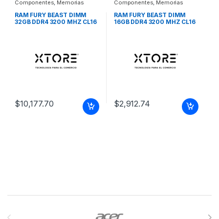
Componentes
,
Memorias
Componentes
,
Memorias
RAM FURY BEAST DIMM
RAM FURY BEAST DIMM
32GB DDR4 3200 MHZ CL16
16GB DDR4 3200 MHZ CL16
NEGRO RGB RAM FURY
NEGRO RGB RAM FURY
BEAST DIMM 32GB DDR4
BEAST DIMM 16GB DDR4
3200 MHZ CL16 NEGRO RGB
3200 MHZ CL16 NEGRO RGB
$
10,177.70
$
2,912.74
Brands Carousel