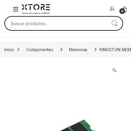
Skip to navigation
Skip to content
0
Buscar por:
Inicio
Componentes
Memorias
KINGSTON MEM