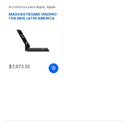
Accesorios para Apple
,
Apple
MAGICKEYBOARD IPADPRO
11IN (M4) LATIN AMERICA
BLACK
$
7,673.35
Brands Carousel