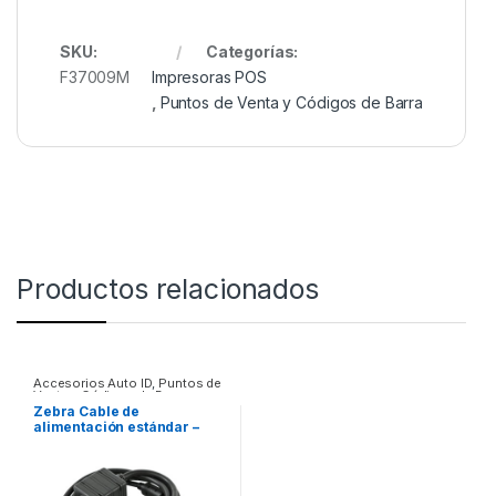
SKU:
Categorías:
F37009M
Impresoras POS
,
Puntos de Venta y Códigos de Barra
Productos relacionados
Accesorios Auto ID
,
Puntos de
Venta y Códigos de Barra
Zebra Cable de
alimentación estándar –
Para Base CABLE
ASSEMBLY DC PWR CORD.4
SLOT CRADLE