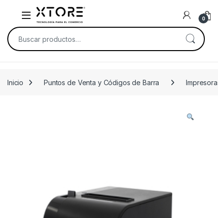
Skip to navigation
Skip to content
0
Buscar por:
Inicio
Puntos de Venta y Códigos de Barra
Impresor