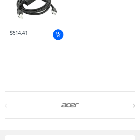
$
514.41
Brands Carousel