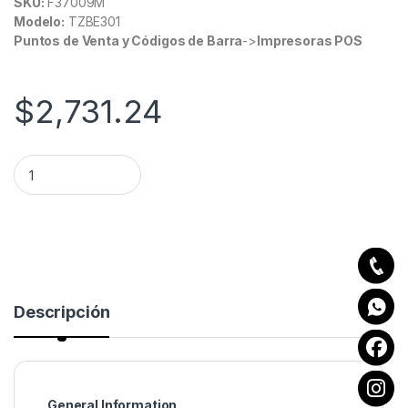
SKU:
F37009M
Modelo:
TZBE301
Puntos de Venta y Códigos de Barra
->
Impresoras POS
$
2,731.24
IMPRESORA TERMICA TZBE301 DE 80MM, VEL: 300MM/S, 576
Descripción
General Information