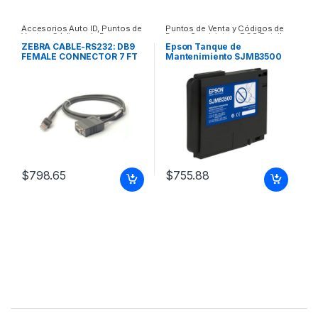
Accesorios Auto ID
,
Puntos de
Puntos de Venta y Códigos de
Venta y Códigos de Barra
Barra
,
Suministros POS Retail y
Auto ID
ZEBRA CABLE-RS232: DB9
Epson Tanque de
FEMALE CONNECTOR 7 FT
Mantenimiento SJMB3500
2M ZEBRA CABLE-RS232:
para ColorWorks C3500
DB9 FEMALE CONNECTOR 7
PARA TM-C3500
FT 2M
(SJMB3500)
$
798.65
$
755.88