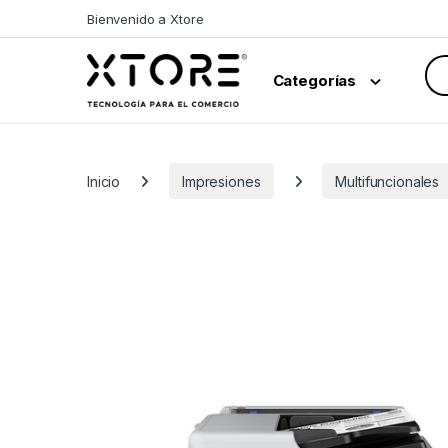
Skip to navigation
Skip to content
Bienvenido a Xtore
Sea
Categorías
Inicio
Impresiones
Multifuncionales