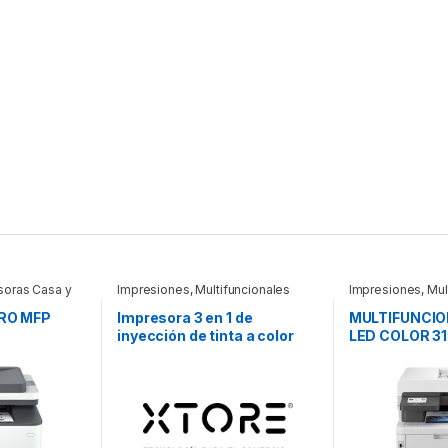
soras Casa y
Impresiones
,
Multifuncionales
Impresiones
,
Mul
RO MFP
Impresora 3 en 1 de
MULTIFUNCIO
inyección de tinta a color
LED COLOR 31
ASER B/N,
DCP-T730DW de la serie
60 HOJAS
 LaserJet
InkBenefit Tank de Brother
fdw
con conectividad
aser B/N, 35
inalámbrica e impresión
iFi, dúplex,
dúplex MULTIFUNCIONAL
 páginas
DCPT730DW 3 EN