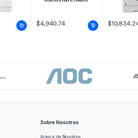
mensuales
1inyeccion de tinta duplex
idad de
LCD
x 1200 ppp,
escaneo
$
4,940.74
$
10,834.2
(ADF) Hasta
icie pl
Sobre Nosotros
Acerca de Nosotros