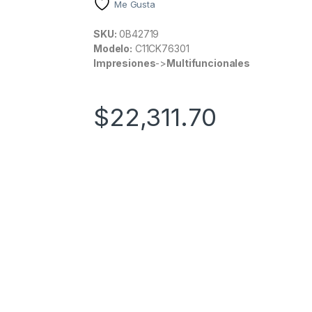
Me Gusta
SKU:
0B42719
Modelo:
C11CK76301
Impresiones
->
Multifuncionales
$
22,311.70