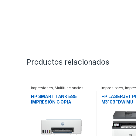
Productos relacionados
Impresiones
,
Multifuncionales
Impresiones
,
Impre
Oficina
HP SMART TANK 585
HP LASERJET P
IMPRESIÓN C OPIA
M3103FDW MU
ESCANEADO.
LTIFUNCIONAL L
MOMOCROMATICA HAS
35 PPM, ETH HP
Pro MFP M3103
Multifuncional L
ppm, Ethernet, W
Fax, volumen de