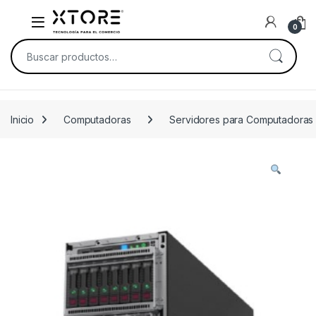
Skip to navigation
Skip to content
0
Buscar por:
Inicio
Computadoras
Servidores para Computadoras