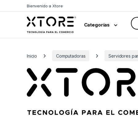
Skip to navigation
Skip to content
Bienvenido a Xtore
Sea
Categorías
Inicio
Computadoras
Servidores pa