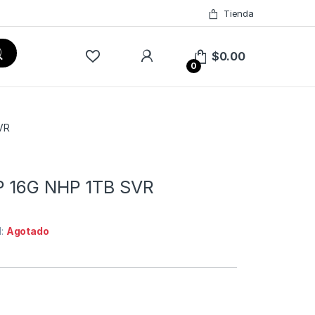
Tienda
$
0.00
0
VR
P 16G NHP 1TB SVR
d:
Agotado