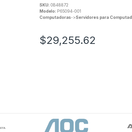
SKU:
0B48872
Modelo:
P65094-001
Computadoras
->
Servidores para Computa
$
29,255.62