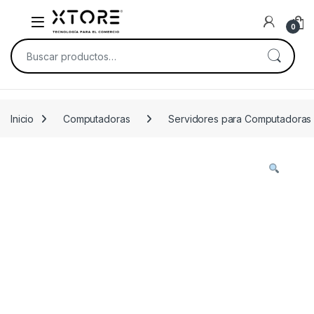
Skip to navigation
Skip to content
0
Buscar por:
Inicio
Computadoras
Servidores para Computadoras