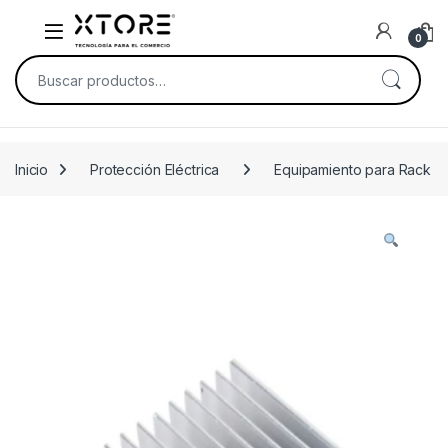
Skip to navigation
Skip to content
0
Buscar por:
Inicio
Protección Eléctrica
Equipamiento para Rack