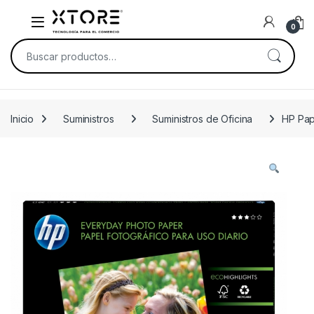
Skip to navigation
Skip to content
0
Buscar por:
Inicio
Suministros
Suministros de Oficina
HP Pap