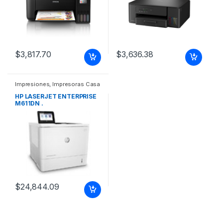
$
3,817.70
$
3,636.38
Impresiones
,
Impresoras Casa
y Oficina
HP LASERJET ENTERPRISE
M611DN .
$
24,844.09