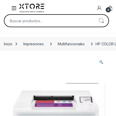
Skip to navigation
Skip to content
0
Buscar por:
Inicio
Impresiones
Multifuncionales
HP COLOR 