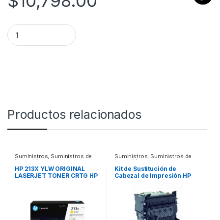
$
10,798.00
HP 654A CYAN LASERJET TONER CARTRIDGE quantity
Productos relacionados
Suministros
,
Suministros de
Suministros
,
Suministros de
Impresión
Impresión
HP 213X YLW ORIGINAL
Kit de Sustitución de
LASERJET TONER CRTG HP
Cabezal de Impresión HP
213X YLW ORIGINAL
729 – Original – (F9J81A)
LASERJET TONER CRTG
TINTA AMPLIO FORMATO
F9J81A