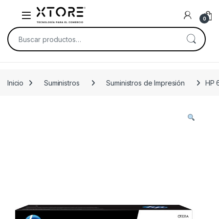
Skip to navigation
Skip to content
0
Buscar por:
Inicio
Suministros
Suministros de Impresión
HP 